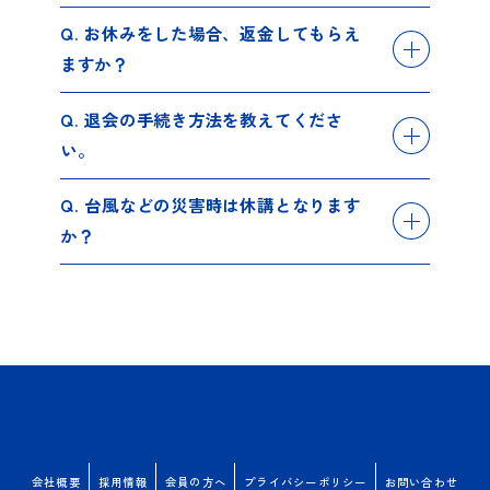
A. 授業開始時刻前にご連絡いただければ、振替のご案内をい
Q. お休みをした場合、返金してもらえ
たします。詳しくは教室スタッフにご相談ください。とくに
ますか？
回数制限はございませんが、無断欠席の場合、ご対応いたし
かねます。
A. ご自身の都合によるお休みの場合、返金はいたしかねま
Q. 退会の手続き方法を教えてくださ
す。お休みが続くようであれば、教室スタッフにご相談くだ
い。
さい。
A. 最終受講月の前月末日までにお手続きいただきます。教室
Q. 台風などの災害時は休講となります
スタッフにご相談ください。
か？
（例）8月までで受講を停止したい場合は 7 月 31 日まで
A. 公共交通機関が運休になるなど開校が困難な場合、休講と
なります。振替授業については別途ご連絡いたします。
会社概要
採用情報
会員の方へ
プライバシーポリシー
お問い合わせ